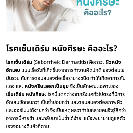
โรคเซ็บเดิร์ม หนังศีรษะ คืออะไร?
โรคเซ็บเดิร์ม
(Seborrheic Dermatitis) คือภาวะ
ผิวหนัง
อักเสบ
แบบเรื้อรังที่เกิดขึ้นจากการทำงานผิดปกติ ของต่อมไข
มันร่วม กับการตอบสนองต่อเชื้อราบางชนิด ทำให้เกิดอาการคัน
แดง และ
หนังศรีษะลอกเป็นขุย
ซึ่งเป็นลักษณะเฉพาะของ
เซ็บเดิร์ม หนังศีรษะ
โรคนี้แตกต่างจากรังแคทั่วไปตรงที่มีการ
อักเสบชัดเจนกว่า เป็นซ้ำบ่อยกว่า และตอบสนองต่อสภาพผิว
และฮอร์โมนได้ง่ายกว่า จึงเป็นเหตุผลว่าทำไมหลายคนจึงรู้สึกว่า
อาการนี้หายช้า และกลับมาเป็นซ้ำได้ง่าย แม้จะพยายามดูแลตัว
เองงอย่างดีแล้วก็ตาม