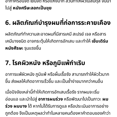
อากาศร้อนจัด เย็นจัด หรือแห้งมาก ล้วนทำให้ผิวไม่สมดุล จนนำ
ไปสู่
หนังศรีษะลอกเป็นขุย
6. ผลิตภัณฑ์บำรุงผมที่ก่อการระคายเคือง
ผลิตภัณฑ์ทำความสะอาดผมที่มีสารเคมี สเปรย์ เจล หรือสาร
เคมีบางชนิด อาจกระตุ้นให้เกิดการอักเสบ และทำให้
เซ็บเดิร์ม
หนังศีรษะ
รุนแรงขึ้น
7. โรคผิวหนัง หรือภูมิแพ้กำเริบ
อาการแพ้ผิวหนัง ภูมิแพ้ หรือผื่นเรื้อรัง สามารถทำให้ผิวไวมาก
ขึ้น ส่งผลให้เกิดอาการเร็วขึ้น และเป็นซ้ำง่ายมากกว่าคนอื่น
เมื่อปัจจัยเหล่านี้ทำให้เกิดการอักเสบเรื้อรัง รากผมจะเริ่ม
อ่อนแอ และนำไปสู่
อาการผมร่วง
หรือพัฒนาไปเป็นภาวะ
ผม
ร่วง ผมบาง
ได้ หากไม่ได้รับการดูแล หรือประเมินอาการอย่าง
ถูกต้อง จึงเป็นเหตุผลว่าทำไมหลายคนต้องหาคำตอบของคำว่า