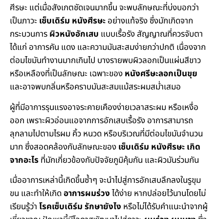
ศีรษะ แต่เมื่อสังเกตชัดเจนมากขึ้น จะพบลักษณะที่บ่งบอกว่า
เป็นภาวะ
เซ็บเดิร์ม หนังศีรษะ
อย่างแท้จริง ซึ่งมักเกิดจาก
กระบวนการ
ผิวหนังอักเสบ
แบบเรื้อรัง สัญญาณที่ควรจับตา
ได้แก่ อาการคัน แดง และความมันสะสมง่ายกว่าปกติ เนื่องจาก
ต่อมไขมันทำงานมากเกินไป บางรายพบผิวลอกเป็นแผ่นสีขาว
หรือเหลืองที่เป็นลักษณะ เฉพาะของ
หนังศรีษะลอกเป็นขุย
และอาจพบกลิ่นหรือคราบมันสะสมแม้สระผมสม่ำเสมอ
ผู้ที่มีอาการรุนแรงอาจระคายเคืองง่ายเวลาสระผม หรือเหงื่อ
ออก เพราะผิวอ่อนแอจากการอักเสบเรื้อรัง อาการสามารถ
ลุกลามไปตามไรผม คิ้ว หนวด หรือบริเวณที่มีต่อมไขมันจำนวน
มาก ซึ่งสอดคล้องกับลักษณะของ
เซ็บเดิร์ม หนังศีรษะ เกิด
จากอะไร
ที่มักเกี่ยวข้องกับปัจจัยภูมิคุ้มกัน และผิวมันร่วมกัน
เมื่ออาการเหล่านี้เกิดขึ้นซ้ำๆ จะนำไปสู่การอักเสบลึกลงในรูขุม
ขน และทำให้เกิด
อาการผมร่วง
ได้ง่าย หากปล่อยไว้นานโดยไม่
เรียนรู้ว่า
โรคเซ็บเดิร์ม รักษายังไง
หรือไม่ได้รับคำแนะนำจากผู้