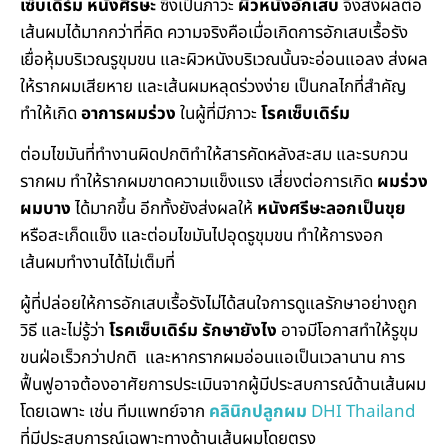
เซ็บเดิร์ม หนังศีรษะ
ซึ่งเป็นภาวะ
ผิวหนังอักเสบ
จึงส่งผลต่อ
เส้นผมได้มากกว่าที่คิด ความจริงคือเมื่อเกิดการอักเสบเรื้อรัง
เยื่อหุ้มบริเวณรูขุมขน และผิวหนังบริเวณนั้นจะอ่อนแอลง ส่งผล
ให้รากผมเสียหาย และเส้นผมหลุดร่วงง่าย เป็นกลไกที่สำคัญ
ทำให้เกิด
อาการผมร่วง
ในผู้ที่มีภาวะ
โรคเซ็บเดิร์ม
ต่อมไขมันที่ทำงานผิดปกติทำให้สารคัดหลังสะสม และรบกวน
รากผม ทำให้รากผมขาดความแข็งแรง เสี่ยงต่อการเกิด
ผมร่วง
ผมบาง
ได้มากขึ้น อีกทั้งยังส่งผลให้
หนังศรีษะลอกเป็นขุย
หรือสะเก็ดแข็ง และต่อมไขมันไปอุดรูขุมขน ทำให้การงอก
เส้นผมทำงานได้ไม่เต็มที่
ผู้ที่ปล่อยให้การอักเสบเรื้อรังไม่ได้สนใจการดูแลรักษาอย่างถูก
วิธี และไม่รู้ว่า
โรคเซ็บเดิร์ม รักษายังไง
อาจมีโอกาสทำให้รูขุม
ขนฝ่อเร็วกว่าปกติ และหากรากผมอ่อนแอเป็นเวลานาน การ
ฟื้นฟูอาจต้องอาศัยการประเมินจากผู้มีประสบการณ์ด้านเส้นผม
โดยเฉพาะ เช่น ทีมแพทย์จาก
คลินิกปลูกผม
DHI Thailand
ที่มีประสบการณ์เฉพาะทางด้านเส้นผมโดยตรง