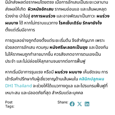
นี้มักส่งผลต่อรากผมโดยตรง เมื่อการอักเสบเป็นระยะเวลานาน
ส่งผลให้เกิด
ผิวหนังอักเสบ
รากผมอ่อนแอ และเส้นผมหลุด
ร่วงง่าย นำไปสู่
อาการผมร่วง
และอาจพัฒนาเป็นภาวะ
ผมร่วง
ผมบาง
ได้ หากไม่ทราบแนวทาง
โรคเซ็บเดิร์ม รักษายังไง
ตั้งแต่เริ่มมีอาการ
การดูแลอย่างถูกต้องตั้งแต่ระยะเริ่มต้น จึงสำคัญมาก เพราะ
ช่วยลดการอักเสบ ควบคุม
หนังศรีษะลอกเป็นขุย
และป้องกัน
ไม่ให้รากผมถูกทำลายมากขึ้น ควรสังเกตอาการตนเองเป็น
ประจำ และไม่ปล่อยให้ลุกลามจนยากต่อการฟื้นฟู
หากเริ่มมีอาการรุนแรง หรือมี
ผมร่วง ผมบาง
เห็นชัดเจน การ
เข้ารับคำปรึกษากับผู้เชี่ยวชาญด้านเส้นผมใน
คลินิกปลูกผม
DHI Thailand
จะช่วยให้ได้แนวทางดูแล และโปรแกรมฟื้นฟูที่
เหมาะสม และปลอดภัยที่สุด สำหรับแต่ละบุคคล
Post
Share:
Tags: