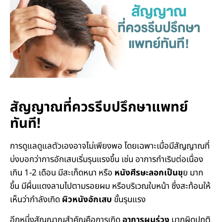
สัญญาณที่ควรรีบปรึกษาแพทย์
ทันที!
การดูแลดูแลตัวเองอาจไม่เพียงพอ โดยเฉพาะเมื่อมีสัญญาณที่
บ่งบอกว่าการอักเสบเริ่มรุนแรงขึ้น เช่น อาการกำเริบต่อเนื่อง
เกิน 1-2 เดือน มีสะเก็ดหนา หรือ
หนังศีรษะลอกเป็นขุ
ย มาก
ขึ้น มีผื่นแดงลามไปตามรอยผม หรือบริเวณใบหน้า ซึ่งสะท้อนให้
เห็นว่ากำลังเกิด
ผิวหนังอักเสบ
ขั้นรุนแรง
อีกหนึ่งสัญญาณสำคัญคือการเกิด
อาการผมร่วง
มากผิดปกติ