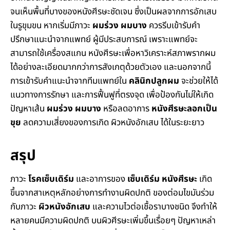
จนเห็นพื้นที่บางของหนังศีรษะชัดเจน ซึ่งเป็นผลจากการอักเสบ
ในรูขุมขน หากเริ่มมีภาวะ
ผมร่วง ผมบาง
ควรรีบเข้ารับคำ
ปรึกษาแนะนำจากแพทย์ ผู้มีประสบการณ์ เพราะแพทย์จะ
สามารถใช้เครื่องสแกน หนังศีรษะเพื่อหาวิเคราะห์สภาพรากผม
ได้อย่างละเอียดมากกว่าการสังเกตุด้วยตัวเอง และนอกจากนี้
การเข้ารับคำแนะนำจากทีมแพทย์ใน
คลินิกปลูกผม
จะช่วยให้ได้
แนวทางการรักษา และการฟื้นฟูที่ตรงจุด เพื่อป้องกันไม่ให้เกิด
ปัญหาเส้น
ผมร่วง ผมบาง
หรือลดอาการ
หนังศีรษะลอกเป็น
ขุย
ลดความเสี่ยงของการเกิด ผิวหนังอักเสบ ได้ในระยะยาว
สรุป
ภาวะ
โรคเซ็บเดิร์ม
และอาการของ
เซ็บเดิร์ม หนังศีรษะ
เกิด
ขึ้นจากสาเหตุหลักอย่างการทำงานผิดปกติ ของต่อมไขมันร่วม
กับภาวะ
ผิวหนังอักเสบ
และความไวต่อเชื้อราบางชนิด จึงทำให้
หลายคนมีความผิดปกติ บนผิวศีรษะเพิ่มขึ้นเรื่อยๆ ปัญหาเหล่า