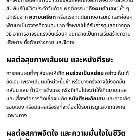
ลักษณ์ภายนอกเท่านั้น แต่ยังส่งผลลึกถึงสภาพจิตใจ และความ
สัมพันธ์ในชีวิตประจำวันด้วย พฤติกรรม “
ดึงผมตัวเอง
” ซ้ำ ๆ
มักเริ่มจาก
ความเครียด
หรือแรงกดดันทางอารมณ์ และค่อยๆ
พัฒนาเป็นวงจรที่ควบคุมยาก ซึ่งหากไม่ได้รับการดูแลอย่างถูก
วิธี อาการอาจรุนแรงขึ้นเรื่อยๆ จนกลายเป็นการเริ่มสร้างความ
เสียหาย ทั้งด้านร่างกาย และจิตใจ
ผลต่อสุขภาพเส้นผม และหนังศีรษะ
การถอนผมซ้ำๆ ส่งผลให้เกิด
ผมร่วงเป็นหย่อม
อย่างเห็นได้
ชัดเจน เพราะเส้นผมใหม่จะขึ้นช้า หรือบางครั้งอาจไม่งอกขึ้น
กลับมาเลย ถ้ามีการดึงแรง หรือถี่เกินไปจะทำให้เกิดบาดแผล
และเสี่ยงต่อการติดเชื้อจนเกิด
หนังศีรษะอักเสบ
และอาจเกิด
รอยแดง หรือมีแผลเรื้อรังที่จะต้องได้รับการดูแลจากแพทย์
เฉพาะทาง
ผลต่อสภาพจิตใจ และความมั่นใจในชีวิต