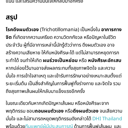
แน่น และเสริมความมั่นใจให้กลับมาอีกครั้ง
สรุป
โรคดึงผมตัวเอง
(Trichotillomania) เป็นหนึ่งใน
อาการทาง
จิต
ที่เกิดจากความเครียด ความวิตกกังวล หรือปัญหาในชีวิต
ประจำวัน ผู้ที่มีอาการเหล่านี้มักรู้ตัวว่าการ ดึงผมตัวเอง อาจ
สร้างความเสียหาย ให้กับหนังศีรษะได้ แต่ไม่สามารถหยุดการก
ระทำได้ จนทำให้เกิด
ผมร่วงเป็นหย่อม
หรือ
หนังศีรษะอักเสบ
หากปล่อยไว้นานอาจส่งผลกระทบทั้งสุขภาพจิตใจ และความ
มั่นใจ การเข้าใจสาเหตุ และเข้ารับการรักษาอย่างเหมาะสมตั้งแต่
ระยะเริ่มต้น เป็นสิ่งสำคัญในการฟื้นฟูทั้งร่างกาย และจิตใจ รวม
ถึงสุขภาพเส้นผมให้กลับมาแข็งแรงอีกครั้ง
ในขณะเดียวกันหากเกิดปัญหาเส้นผม หรือหนังศีรษะจาก
พฤติกรรม ชอบ
ถอนผมตัวเอง
หรือ
ดึงผมตัวเอง
จนเสียความ
มั่นใจ และไม่สามารถหยุดพฤติกรรมดังกล่าวได้
DHI Thailand
พร้อมด้วย
ทีมแพทย์ผู้มีประสบการณ์
ด้านการฟื้นฟูเส้นผม และ