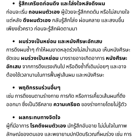
รู้สึกเครียดก่อนดึง และโล่งใจหลังดึงผม
ก่อนจะเริ่ม
ถอนผมตัวเอง
ผู้ป่วยจะรู้สึกกดดัน หรือไม่สบายใจ
แต่หลัง
ดึงผมตัวเอง
กลับรู้สึกโล่ง ผ่อนคลาย และสงบขึ้น
เพียงชั่วคราว ก่อนจะรู้สึกผิดตามมา
ผมร่วงเป็นหย่อม และหนังศีรษะอักเสบ
การดึงผมซ้ำๆ ทำให้ผมขาดหลุดร่วงไม่สม่ำเสมอ เห็นหนังศีรษะ
ชัดเจน
ผมร่วงเป็นหย่อม
บางรายอาจเกิดอาการ
หนังศีรษะ
อักเสบ
จากการดึงแรงเกินไป หรือดึงซ้ำที่เดิมบ่อยๆ และอาจ
ต้องใช้เวลานานในการฟื้นฟูเส้นผม และหนังศีรษะ
พฤติกรรมร่วมอื่นๆ
เช่น การดึงขนตามร่างกาย การกัด หรือการเคี้ยวเส้นผมที่ดึง
ออกมา ซึ่งเป็นวิธีคลาย
ความเครียด
ของร่างกายโดยไม่รู้ตัว
ผลกระทบทางจิตใจ
ผู้ที่มีอาการ
โรคดึงผมตัวเอง
มักรู้สึกอับอาย ไม่มั่นใจในภาพ
ลักษณ์ของตนเอง และพยายามปกปิดบริเวณที่ผมร่วง เช่น การ