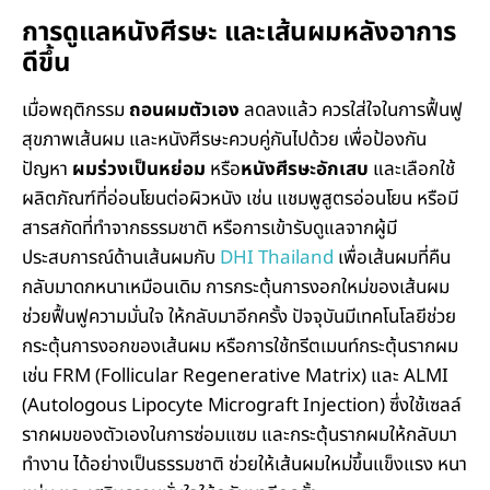
การดูแลหนังศีรษะ และเส้นผมหลังอาการ
ดีขึ้น
เมื่อพฤติกรรม
ถอนผมตัวเอง
ลดลงแล้ว ควรใส่ใจในการฟื้นฟู
สุขภาพเส้นผม และหนังศีรษะควบคู่กันไปด้วย เพื่อป้องกัน
ปัญหา
ผมร่วงเป็นหย่อม
หรือ
หนังศีรษะอักเสบ
และเลือกใช้
ผลิตภัณฑ์ที่อ่อนโยนต่อผิวหนัง เช่น แชมพูสูตรอ่อนโยน หรือมี
สารสกัดที่ทำจากธรรมชาติ หรือการเข้ารับดูแลจากผู้มี
ประสบการณ์ด้านเส้นผมกับ
DHI Thailand
เพื่อเส้นผมที่คืน
กลับมาดกหนาเหมือนเดิม การกระตุ้นการงอกใหม่ของเส้นผม
ช่วยฟื้นฟูความมั่นใจ ให้กลับมาอีกครั้ง ปัจจุบันมีเทคโนโลยีช่วย
กระตุ้นการงอกของเส้นผม หรือการใช้
ทรีตเมนท์กระตุ้นรากผม
เช่น
FRM (Follicular Regenerative Matrix)
และ
ALMI
(Autologous Lipocyte Micrograft Injection)
ซึ่งใช้เซลล์
รากผมของตัวเองในการซ่อมแซม และกระตุ้นรากผมให้กลับมา
ทำงาน ได้อย่างเป็นธรรมชาติ ช่วยให้เส้นผมใหม่ขึ้นแข็งแรง หนา