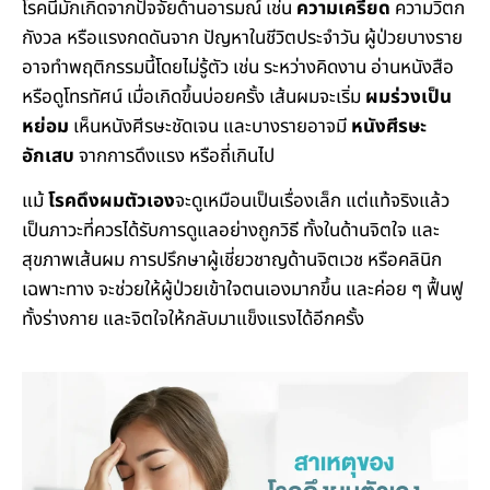
โรคนี้มักเกิดจากปัจจัยด้านอารมณ์ เช่น
ความเครียด
ความวิตก
กังวล หรือแรงกดดันจาก ปัญหาในชีวิตประจำวัน ผู้ป่วยบางราย
อาจทำพฤติกรรมนี้โดยไม่รู้ตัว เช่น ระหว่างคิดงาน อ่านหนังสือ
หรือดูโทรทัศน์ เมื่อเกิดขึ้นบ่อยครั้ง เส้นผมจะเริ่ม
ผมร่วงเป็น
หย่อม
เห็นหนังศีรษะชัดเจน และบางรายอาจมี
หนังศีรษะ
อักเสบ
จากการดึงแรง หรือถี่เกินไป
แม้
โรคดึงผมตัวเอง
จะดูเหมือนเป็นเรื่องเล็ก แต่แท้จริงแล้ว
เป็นภาวะที่ควรได้รับการดูแลอย่างถูกวิธี ทั้งในด้านจิตใจ และ
สุขภาพเส้นผม การปรึกษาผู้เชี่ยวชาญด้านจิตเวช หรือคลินิก
เฉพาะทาง จะช่วยให้ผู้ป่วยเข้าใจตนเองมากขึ้น และค่อย ๆ ฟื้นฟู
ทั้งร่างกาย และจิตใจให้กลับมาแข็งแรงได้อีกครั้ง