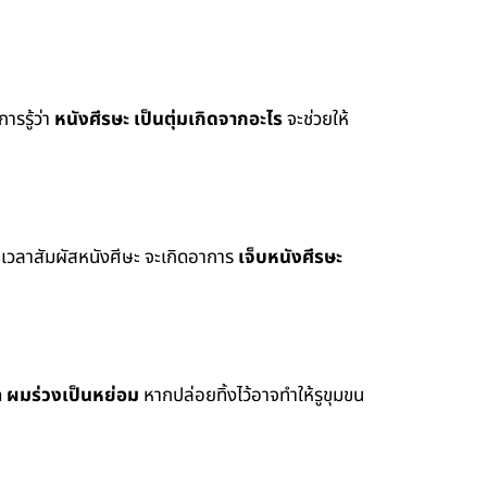
ารรู้ว่า
หนังศีรษะ เป็นตุ่มเกิดจากอะไร
จะช่วยให้
าะเวลาสัมผัสหนังศีษะ จะเกิดอาการ
เจ็บหนังศีรษะ
ด
ผมร่วงเป็นหย่อม
หากปล่อยทิ้งไว้อาจทำให้รูขุมขน