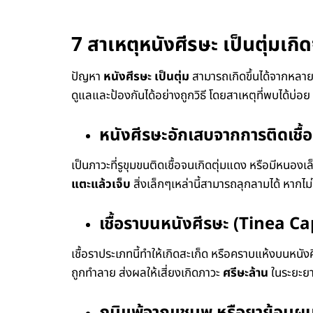
7 สาเหตุหนังศีรษะ เป็นตุ่มเก
ปัญหา
หนังศีรษะ เป็นตุ่ม
สามารถเกิดขึ้นได้จากหลายสา
ดูแลและป้องกันได้อย่างถูกวิธี โดยสาเหตุที่พบได้บ่อย ม
หนังศีรษะอักเสบจากการติดเชื้อ 
เป็นภาวะที่รูขุมขนติดเชื้อจนเกิดตุ่มแดง หรือมีหนอง
แตะแล้วเจ็บ
สิ่งเล็กๆเหล่านี้สามารถลุกลามได้ หากไม่
เชื้อราบนหนังศีรษะ (Tinea Ca
เชื้อราประเภทนี้ทำให้เกิดสะเก็ด หรือคราบแห้งบนหนัง
ถูกทำลาย ส่งผลให้เสี่ยงเกิดภาวะ
ศรีษะล้าน
ในระยะย
ภูมิแพ้จากแชมพู หรือยาย้อมผ