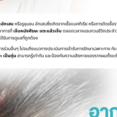
ะอักเสบ
หรือรูขุมขน อักเสบซึ่งเกิดจากเชื้อแบคทีเรีย หรือการติดเชื้
าการที่
เจ็บหนังศีรษะ แตะแล้วเจ็บ
ตลอดเวลาจนรบกวนชีวิตประจำวันไ
ได้รับการดูแลที่ถูกต้อง
าการร่วมอื่นๆ ไปจนถึงแนวทางประเมินการเข้ารับการรักษาเฉพาะทาง กั
ะ เป็นตุ่ม
สามารถรู้เท่าทัน และป้องกันความเสียหายของรากผมตั้งแต่ร