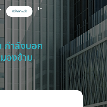
ม
TH
ปรึกษาฟรี!
็บ กำลังบอก
รมองข้าม