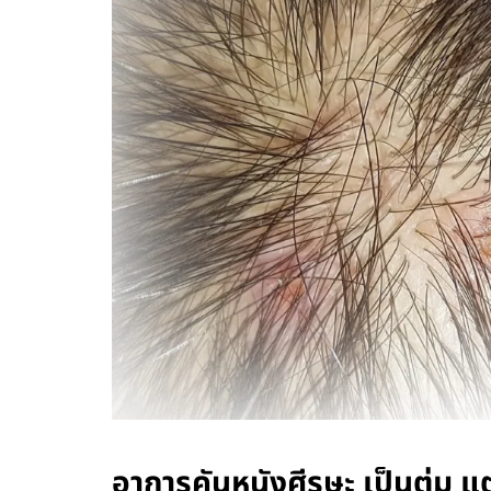
อาการคันหนังศีรษะ เป็นตุ่ม