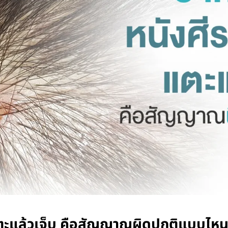
 แตะแล้วเจ็บ คือสัญญาณผิดปกติแบบไห