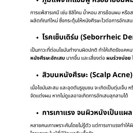
การแพ้สารเคมี เช่น ซิลิโคน น้ำหอม สารย้อมผม หรือสา
ผลิตภัณฑ์ใหม่ ซึ่งกระตุ้นให้หนังศีรษะไวต่อการอักเสบ
โรคเซ็บเดิร์ม (Seborrheic D
เป็นภาวะที่ต่อมไขมันทำงานผิดปกติ ทำให้เกิดรังแคห
หนังศีรษะอักเสบ
มากขึ้น และเสี่ยงต่อ
ผมร่วงบ่อย
ไ
สิวบนหนังศีรษะ (Scalp Acne)
เมื่อไขมันสะสม และอุดตันรูขุมขน จะเกิดเป็นตุ่มเจ็บ ห
จัดแต่งผม หากไม่ดูแลอาจเกิดการอักเสบลุกลามได้
การเกาแรง จนผิวหนังเป็นแผล
หลายคนเกาเพราะคันโดยไม่รู้ตัว แต่การเกาแรงทำให้ผ