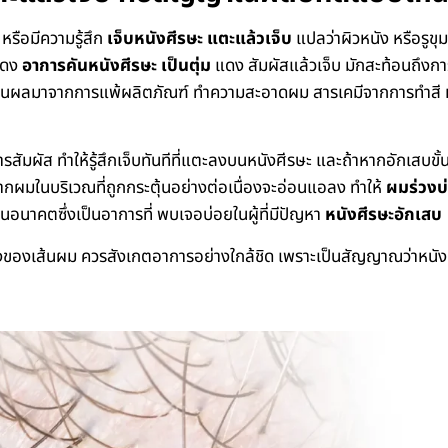
หรือมีความรู้สึก
เจ็บหนังศีรษะ แตะแล้วเจ็บ
แปลว่าผิวหนัง หรือรูข
สดง
อาการคันหนังศีรษะ เป็นตุ่ม
แดง สัมผัสแล้วเจ็บ มักสะท้อนถึงก
จเป็นผลมาจากการแพ้ผลิตภัณฑ์ ทำความสะอาดผม สารเคมีจากการทำสี หรื
การสัมผัส ทำให้รู้สึกเจ็บทันทีที่แตะลงบนหนังศีรษะ และถ้าหากอักเสบ
ากผมในบริเวณที่ถูกกระตุ้นอย่างต่อเนื่องจะอ่อนแอลง ทำให้
ผมร่วงบ
ในอนาคตซึ่งเป็นอาการที่ พบเจอบ่อยในผู้ที่มีปัญหา
หนังศีรษะอักเสบ
ร่วงของเส้นผม ควรสังเกตอาการอย่างใกล้ชิด เพราะเป็นสัญญาณว่าหนั